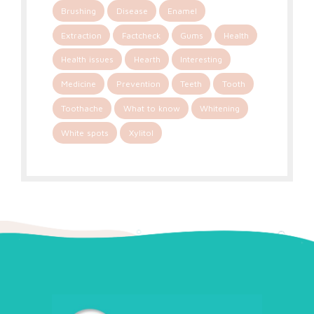
Brushing
Disease
Enamel
Extraction
Factcheck
Gums
Health
Health issues
Hearth
Interesting
Medicine
Prevention
Teeth
Tooth
Toothache
What to know
Whitening
White spots
Xylitol