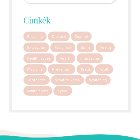
Címkék
Brushing
Disease
Enamel
Extraction
Factcheck
Gums
Health
Health issues
Hearth
Interesting
Medicine
Prevention
Teeth
Tooth
Toothache
What to know
Whitening
White spots
Xylitol