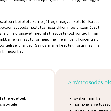
szatban befutott karrierjét egy magyar kutató, Balázs
s években szabadalmaztatta, igaz akkor még a szemészet
sznált hialuronsavat még állati szövetekből vonták ki, ám
inkban alkalmazott formája, már nem ilyen, koncentrált,
lapú gélszerű anyag. Sajnos már elkezdték forgalmazni a
nunk magunkat!
A ráncosodás ok
llati eredetűek
gyakori mimika
s átvitele
hormonális változáso
bőralatti zsírmennyi