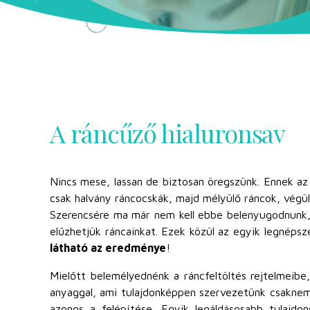
A ráncűző hialuronsav
Nincs mese, lassan de biztosan öregszünk. Ennek a
csak halvány ráncocskák, majd mélyülő ráncok, végül
Szerencsére ma már nem kell ebbe belenyugodnunk, tö
elűzhetjük ráncainkat. Ezek közül az egyik legnéps
látható az eredménye
!
Mielőtt belemélyednénk a ráncfeltöltés rejtelmeibe
anyaggal, ami tulajdonképpen szervezetünk csaknem 
azonos a felépítése. Egyik legáldásosabb tulajd