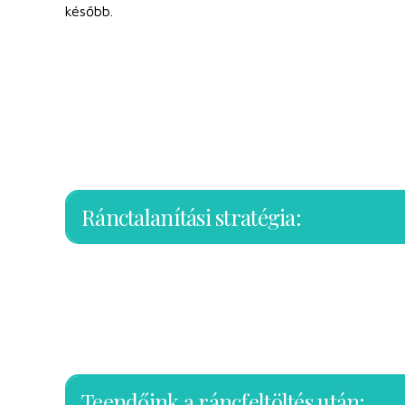
később.
Ránctalanítási stratégia:
Teendőink a ráncfeltöltés után: