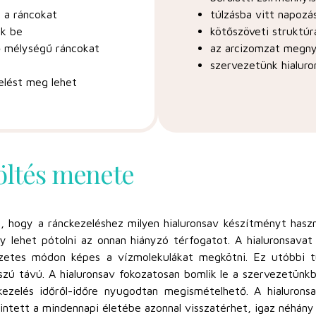
l a ráncokat
túlzásba vitt napozá
ak be
kötőszöveti struktú
ő mélységű ráncokat
az arcizomzat megny
szervezetünk hialur
elést meg lehet
töltés menete
, hogy a ránckezeléshez milyen hialuronsav készítményt haszn
gy lehet pótolni az onnan hiányzó térfogatot. A hialuronsavat
zetes módon képes a vízmolekulákat megkötni. Ez utóbbi t
szú távú. A hialuronsav fokozatosan bomlik le a szervezetünk
 kezelés időről-időre nyugodtan megismételhető. A hialurons
rintett a mindennapi életébe azonnal visszatérhet, igaz néhány