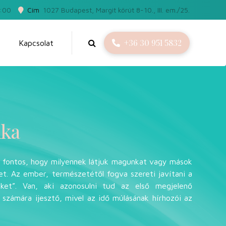
5:00
Cím
1027 Budapest, Margit körút 8-10., III. em./25.
+36 30 951 5832
Kapcsolat
ika
 fontos, hogy milyennek látjuk magunkat vagy mások
et. Az ember, természetétől fogva szereti javítani a
eket”. Van, aki azonosulni tud az első megjelenő
i számára ijesztő, mivel az idő múlásának hírhozói az