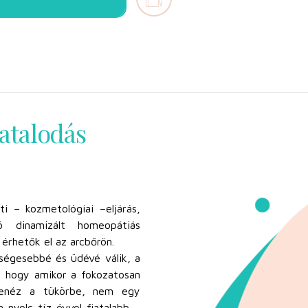
iatalodás
i – kozmetológiai –eljárás,
ó dinamizált homeopátiás
érhetők el az arcbőrön.
ségesebbé és üdévé válik, a
, hogy amikor a fokozatosan
elenéz a tükörbe, nem egy
 nyolc-tíz évvel fiatalabb –