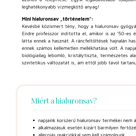
leghatékonyabb vízmegkötő anyag!
Mini hialuronsav „történelem”:
Kevésbé közismert tény, hogy a hialuronsav gyógyá
Endre professzor indította el, amikor is az ’50-e
látta ennek a hasznát. A ráncfeltöltések hajnalán ha
ennek számos kellemetlen mellékhatása volt. A napja
biológiailag lebomló, kristálytiszta, természetes a
szintetikus változatát is, ám ettől jobb távol tarta
Miért a hialuronsav?
napjaink korszerű hialuronsav termékei nem á
alkalmazásuk esetén kizárt bármilyen fertőzé
allergiás reakciókkal sem kell számolnunk