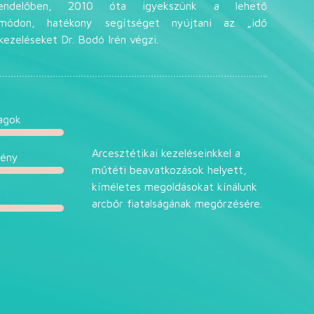
endelőben, 2010 óta igyekszünk a lehető
 módon, hatékony segítséget nyújtani az „idő
kezeléseket Dr. Bodó Irén végzi.
agok
Arcesztétikai kezeléseinkkel a
mény
műtéti beavatkozások helyett,
kíméletes megoldásokat kínálunk
arcbőr fiatalságának megőrzésére.