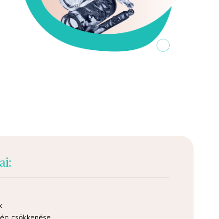
ai:
k
ség csökkenése