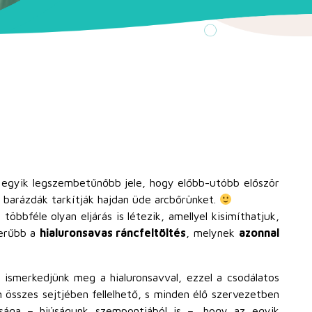
z egyik legszembetűnőbb jele, hogy előbb-utóbb először
 barázdák tarkítják hajdan üde arcbőrünket.
bbféle olyan eljárás is létezik, amellyel kisimíthatjuk,
zerűbb a
hialuronsavas ráncfeltöltés
, melynek
azonnal
, ismerkedjünk meg a hialuronsavval, ezzel a csodálatos
összes sejtjében fellelhető, s minden élő szervezetben
onsága – hiúságunk szempontjából is –, hogy az egyik