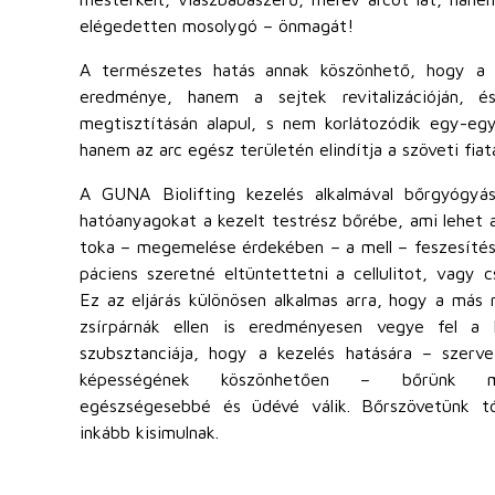
elégedetten mosolygó – önmagát!
A természetes hatás annak köszönhető, hogy a r
eredménye, hanem a sejtek revitalizációján, é
megtisztításán alapul, s nem korlátozódik egy-eg
hanem az arc egész területén elindítja a szöveti fiat
A GUNA Biolifting kezelés alkalmával bőrgyógyás
hatóanyagokat a kezelt testrész bőrébe, ami lehet a
toka – megemelése érdekében – a mell – feszesítésé
páciens szeretné eltüntettetni a cellulitot, vagy c
Ez az eljárás különösen alkalmas arra, hogy a más m
zsírpárnák ellen is eredményesen vegye fel a 
szubsztanciája, hogy a kezelés hatására – szerve
képességének köszönhetően – bőrünk műk
egészségesebbé és üdévé válik. Bőrszövetünk tó
inkább kisimulnak.