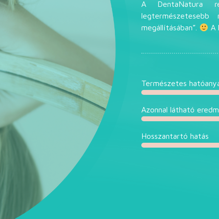
A DentaNatura r
legtermészetesebb
megállításában”.
A 
Természetes hatóany
Azonnal látható ered
Hosszantartó hatás