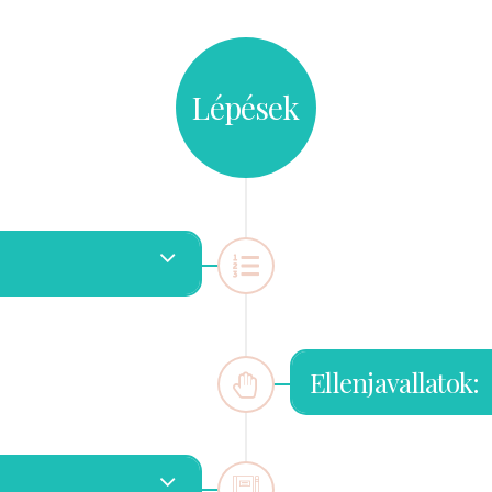
Lépések
Ellenjavallatok: