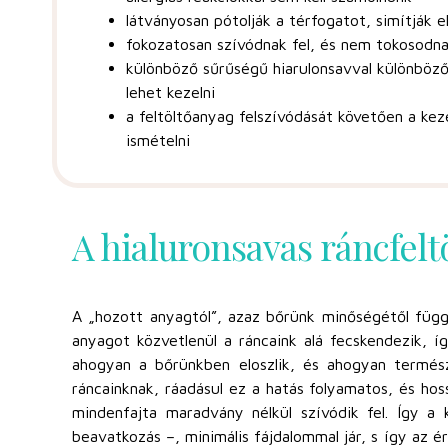
látványosan pótolják a térfogatot, simítják e
fokozatosan szívódnak fel, és nem tokosodn
különböző sűrűségű hiarulonsavval különböz
lehet kezelni
a feltöltőanyag felszívódását követően a kez
ismételni
A hialuronsavas ráncfel
A „hozott anyagtól”, azaz bőrünk minőségétől függ
anyagot közvetlenül a ráncaink alá fecskendezik, í
ahogyan a bőrünkben eloszlik, és ahogyan termés
ráncainknak, ráadásul ez a hatás folyamatos, és hos
mindenfajta maradvány nélkül szívódik fel. Így a
beavatkozás –, minimális fájdalommal jár, s így az é