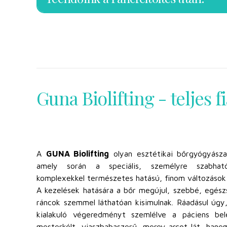
Guna Biolifting - teljes f
A
GUNA Biolifting
olyan esztétikai bőrgyógyászat
amely során a speciális, személyre szabhat
komplexekkel természetes hatású, finom változások 
A kezelések hatására a bőr megújul, szebbé, egész
ráncok szemmel láthatóan kisimulnak. Ráadásul úgy
kialakuló végeredményt szemlélve a páciens b
mesterkélt, viaszbabaszerű, merev arcot lát, hanem