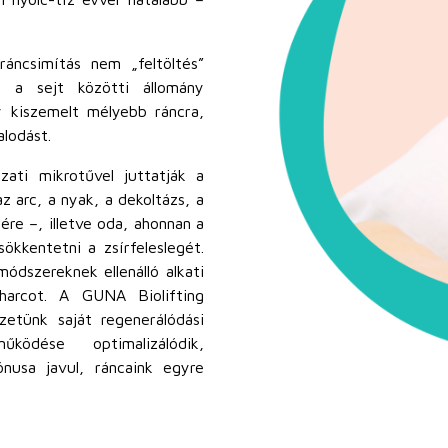
áncsimítás nem „feltöltés”
s a sejt közötti állomány
y kiszemelt mélyebb ráncra,
alodást.
zati mikrotűvel juttatják a
z arc, a nyak, a dekoltázs, a
re –, illetve oda, ahonnan a
sökkentetni a zsírfeleslegét.
ódszereknek ellenálló alkati
harcot. A GUNA Biolifting
zetünk saját regenerálódási
ödése optimalizálódik,
nusa javul, ráncaink egyre