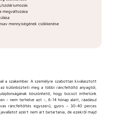
s/szoláriumozás
ra megváltozása
úlása
onsav mennyiségének csökkenése
ál a szakember. A személyre szabottan kiválasztott
 az különbözteti meg a többi ráncfeltöltő anyagtól,
ulajdonságának köszönhető, hogy búcsút inthetünk
ben – nem terhelve azt –, 6-14 hónap alatt, ráadásul
avas ráncfeltöltés egyszerű, gyors – 30-40 perces
 javallatot azért nem árt betartania, de ezekről majd