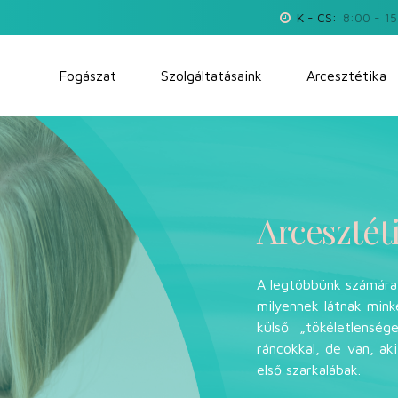
K - CS:
8:00 - 1
Fogászat
Szolgáltatásaink
Arcesztétika
Arcesztét
A legtöbbünk számára
milyennek látnak mink
külső „tökéletlenség
ráncokkal, de van, ak
első szarkalábak.